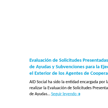
del
Convenio
Inclusión
socioeco
y
sociocult
de
població
desplaza
en
Evaluación de Solicitudes Presentadas
comunid
de Ayudas y Subvenciones para la Eje
de
el Exterior de los Agentes de Coopera
acogida
de
AID Social ha sido la entidad encargada por l
cantones
realizar la Evaluación de Solicitudes Presen
fronteriz
Evaluación
de Ayudas…
Seguir leyendo
del
de
norte”
Solicitudes