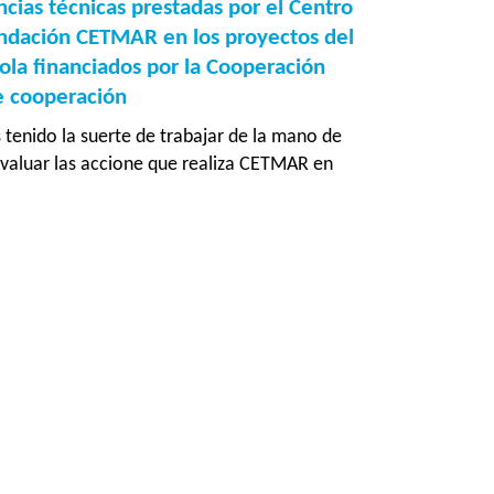
formulación
ncias técnicas prestadas por el Centro
de
ndación CETMAR en los proyectos del
proyecto
ola financiados por la Cooperación
de
e cooperación
Acción
tenido la suerte de trabajar de la mano de
Humanitaria
valuar las accione que realiza CETMAR en
en
ón
Bangladesh
as
s
ico