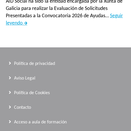
AID Social ha sido la entidad encargada por la Xunta de
Centro
Galicia para realizar la Evaluación de Solicitudes
Tecnoló
Presentadas a la Convocatoria 2026 de Ayudas…
Seguir
do
Evaluación
leyendo
Mar
de
-
Solicitudes
Fundac
Presentadas
CETMA
a
en
la
los
Política de privacidad
Convocatoria
proyect
2026
del
Aviso Legal
de
sector
Ayudas
pesque
Política de Cookies
y
y
Subvenciones
acuícol
Contacto
para
financi
la
por
Acceso a aula de formación
Ejecución
la