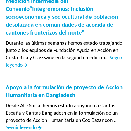
Medición intermedia del
Convenio“Integrémonos: Inclusión
socioeconómica y sociocultural de población
desplazada en comunidades de acogida de
cantones fronterizos del norte”
Durante las últimas semanas hemos estado trabajando
junto a los equipos de Fundación Ayuda en Acción en
Costa Rica y Glasswing en la segunda medición…
Seguir
Medición
leyendo
intermedia
del
Convenio“Integrémonos:
Apoyo a la formulación de proyecto de Acción
Inclusión
Humanitaria en Bangladesh
socioeconómica
Desde AID Social hemos estado apoyando a Cáritas
y
España y Cáritas Bangladesh en la formulación de un
sociocultural
proyecto de Acción Humanitaria en Cox Bazar con…
de
Apoyo
Seguir leyendo
población