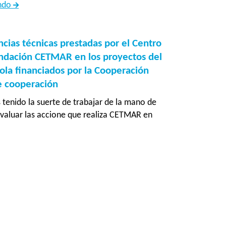
Apoyo
endo
a
la
formulación
ncias técnicas prestadas por el Centro
de
ndación CETMAR en los proyectos del
proyecto
ola financiados por la Cooperación
de
e cooperación
Acción
tenido la suerte de trabajar de la mano de
Humanitaria
valuar las accione que realiza CETMAR en
en
ón
Bangladesh
as
s