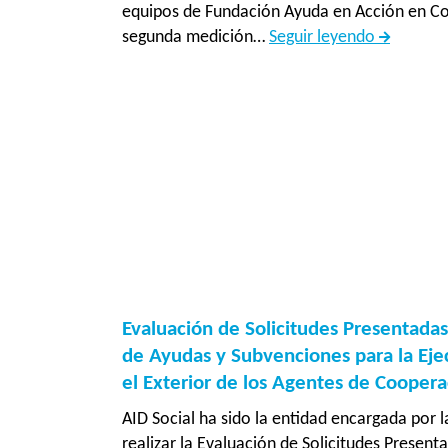
equipos de Fundación Ayuda en Acción en Cos
Medición
segunda medición…
Seguir leyendo
intermed
del
Convenio
Inclusión
socioeco
y
sociocult
de
població
desplaza
en
Evaluación de Solicitudes Presentadas
comunid
de Ayudas y Subvenciones para la Eje
de
el Exterior de los Agentes de Coopera
acogida
de
AID Social ha sido la entidad encargada por l
cantones
realizar la Evaluación de Solicitudes Presen