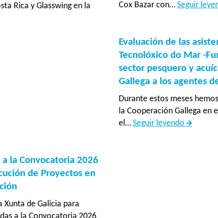
Cox Bazar con…
Seguir ley
ta Rica y Glasswing en la
ia
Evaluación de las asiste
“Integrémonos:
Tecnolóxico do Mar -Fu
sector pesquero y acuíc
nómica
Gallega a los agentes d
Durante estos meses hemos 
ural
la Cooperación Gallega en e
Evaluaci
el…
Seguir leyendo
n
de
da
las
asistenci
 a la Convocatoria 2026
ades
técnicas
cución de Proyectos en
prestada
ción
por
a Xunta de Galicia para
el
tadas a la Convocatoria 2026