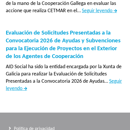
del
de la mano de la Cooperación Gallega en evaluar las
Bangladesh
norte”
Evaluac
accione que realiza CETMAR en el…
Seguir leyendo
de
las
asisten
Evaluación de Solicitudes Presentadas a la
técnica
Convocatoria 2026 de Ayudas y Subvenciones
prestad
para la Ejecución de Proyectos en el Exterior
por
de los Agentes de Cooperación
el
AID Social ha sido la entidad encargada por la Xunta de
Centro
Galicia para realizar la Evaluación de Solicitudes
Tecnoló
Presentadas a la Convocatoria 2026 de Ayudas…
Seguir
do
Evaluación
leyendo
Mar
de
-
Solicitudes
Fundac
Presentadas
CETMA
a
en
la
los
Política de privacidad