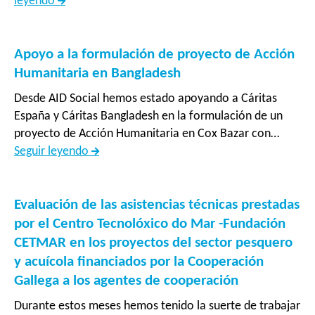
Medición
leyendo
intermedia
del
Convenio“Integrémonos:
Apoyo a la formulación de proyecto de Acción
Inclusión
Humanitaria en Bangladesh
socioeconómica
Desde AID Social hemos estado apoyando a Cáritas
y
España y Cáritas Bangladesh en la formulación de un
sociocultural
proyecto de Acción Humanitaria en Cox Bazar con…
de
Apoyo
Seguir leyendo
población
a
desplazada
la
en
formulación
Evaluación de las asistencias técnicas prestadas
comunidades
de
por el Centro Tecnolóxico do Mar -Fundación
de
proyecto
CETMAR en los proyectos del sector pesquero
acogida
de
y acuícola financiados por la Cooperación
de
Acción
Gallega a los agentes de cooperación
cantones
Humanitaria
fronterizos
Durante estos meses hemos tenido la suerte de trabajar
en