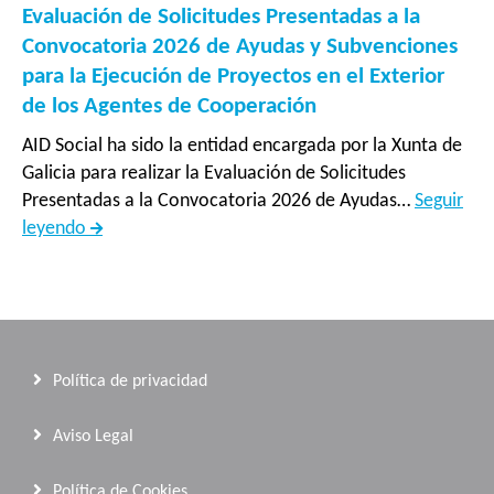
asisten
Evaluación de Solicitudes Presentadas a la
técnica
Convocatoria 2026 de Ayudas y Subvenciones
prestad
para la Ejecución de Proyectos en el Exterior
por
de los Agentes de Cooperación
el
AID Social ha sido la entidad encargada por la Xunta de
Centro
Galicia para realizar la Evaluación de Solicitudes
Tecnoló
Presentadas a la Convocatoria 2026 de Ayudas…
Seguir
do
Evaluación
leyendo
Mar
de
-
Solicitudes
Fundac
Presentadas
CETMA
a
en
la
los
Política de privacidad
Convocatoria
proyect
2026
del
Aviso Legal
de
sector
Ayudas
pesque
Política de Cookies