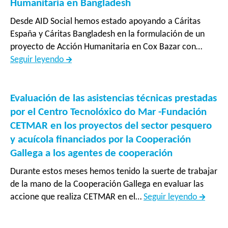
Inclusión
Humanitaria en Bangladesh
socioeconómica
Desde AID Social hemos estado apoyando a Cáritas
y
España y Cáritas Bangladesh en la formulación de un
sociocultural
proyecto de Acción Humanitaria en Cox Bazar con…
de
Apoyo
Seguir leyendo
población
a
desplazada
la
en
formulación
Evaluación de las asistencias técnicas prestadas
comunidades
de
por el Centro Tecnolóxico do Mar -Fundación
de
proyecto
CETMAR en los proyectos del sector pesquero
acogida
de
y acuícola financiados por la Cooperación
de
Acción
Gallega a los agentes de cooperación
cantones
Humanitaria
fronterizos
Durante estos meses hemos tenido la suerte de trabajar
en
del
de la mano de la Cooperación Gallega en evaluar las
Bangladesh
norte”
Evaluac
accione que realiza CETMAR en el…
Seguir leyendo
de
las