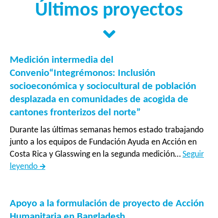
Últimos proyectos
Medición intermedia del
Convenio“Integrémonos: Inclusión
socioeconómica y sociocultural de población
desplazada en comunidades de acogida de
cantones fronterizos del norte”
Durante las últimas semanas hemos estado trabajando
junto a los equipos de Fundación Ayuda en Acción en
Costa Rica y Glasswing en la segunda medición…
Seguir
Medición
leyendo
intermedia
del
Convenio“Integrémonos:
Apoyo a la formulación de proyecto de Acción
Inclusión
Humanitaria en Bangladesh