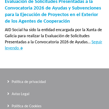
asisten
Evaluación de Solicitudes Presentadas a la
técnica
Convocatoria 2026 de Ayudas y Subvenciones
prestad
para la Ejecución de Proyectos en el Exterior
por
de los Agentes de Cooperación
el
AID Social ha sido la entidad encargada por la Xunta de
Centro
Galicia para realizar la Evaluación de Solicitudes
Tecnoló
Presentadas a la Convocatoria 2026 de Ayudas…
Seguir
do
Evaluación
leyendo
Mar
de
-
Solicitudes
Fundac
Presentadas
CETMA
a
en
la
los
Política de privacidad
Convocatoria
proyect
2026
del
Aviso Legal
de
sector
Ayudas
pesque
Política de Cookies
y