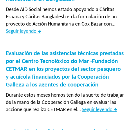
socioeconómica
Desde AID Social hemos estado apoyando a Cáritas
y
España y Cáritas Bangladesh en la formulación de un
sociocultural
proyecto de Acción Humanitaria en Cox Bazar con…
de
Apoyo
Seguir leyendo
población
a
desplazada
la
en
formulación
Evaluación de las asistencias técnicas prestadas
comunidades
de
por el Centro Tecnolóxico do Mar -Fundación
de
proyecto
CETMAR en los proyectos del sector pesquero
acogida
de
y acuícola financiados por la Cooperación
de
Acción
Gallega a los agentes de cooperación
cantones
Humanitaria
fronterizos
Durante estos meses hemos tenido la suerte de trabajar
en
del
de la mano de la Cooperación Gallega en evaluar las
Bangladesh
norte”
Evaluac
accione que realiza CETMAR en el…
Seguir leyendo
de
las