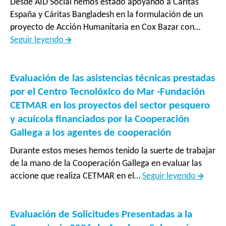
Desde AID Social hemos estado apoyando a Cáritas
y
España y Cáritas Bangladesh en la formulación de un
sociocultural
proyecto de Acción Humanitaria en Cox Bazar con…
de
Apoyo
Seguir leyendo
población
a
desplazada
la
en
formulación
Evaluación de las asistencias técnicas prestadas
comunidades
de
por el Centro Tecnolóxico do Mar -Fundación
de
proyecto
CETMAR en los proyectos del sector pesquero
acogida
de
y acuícola financiados por la Cooperación
de
Acción
Gallega a los agentes de cooperación
cantones
Humanitaria
fronterizos
Durante estos meses hemos tenido la suerte de trabajar
en
del
de la mano de la Cooperación Gallega en evaluar las
Bangladesh
norte”
Evaluac
accione que realiza CETMAR en el…
Seguir leyendo
de
las
asisten
Evaluación de Solicitudes Presentadas a la