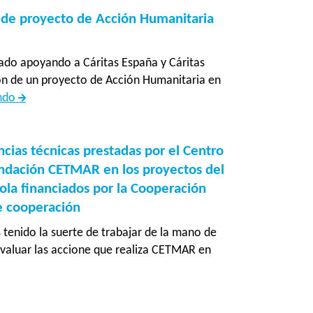
 de proyecto de Acción Humanitaria
ado apoyando a Cáritas España y Cáritas
ón de un proyecto de Acción Humanitaria en
Apoyo
endo
a
la
formulación
ncias técnicas prestadas por el Centro
de
ndación CETMAR en los proyectos del
proyecto
ola financiados por la Cooperación
de
e cooperación
Acción
tenido la suerte de trabajar de la mano de
Humanitaria
valuar las accione que realiza CETMAR en
en
ón
Bangladesh