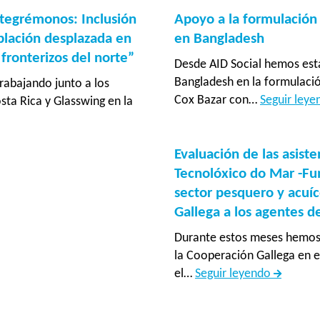
tegrémonos: Inclusión
Apoyo a la formulación
blación desplazada en
en Bangladesh
ronterizos del norte”
Desde AID Social hemos est
Bangladesh en la formulaci
rabajando junto a los
Cox Bazar con…
Seguir ley
ta Rica y Glasswing en la
ia
Evaluación de las asiste
“Integrémonos:
Tecnolóxico do Mar -Fu
sector pesquero y acuíc
nómica
Gallega a los agentes d
Durante estos meses hemos 
ural
la Cooperación Gallega en e
Evaluaci
el…
Seguir leyendo
n
de
da
las