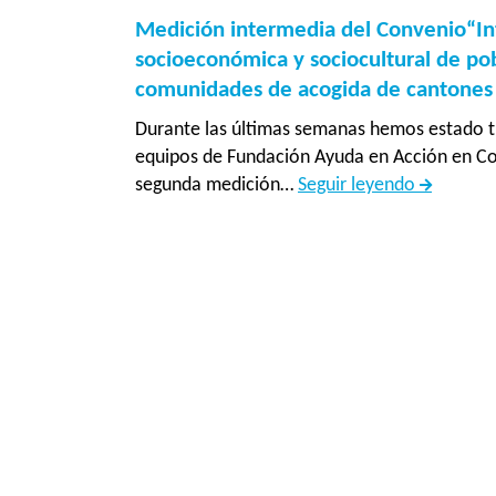
Medición intermedia del Convenio“In
socioeconómica y sociocultural de po
comunidades de acogida de cantones f
Durante las últimas semanas hemos estado t
equipos de Fundación Ayuda en Acción en Cos
Medición
segunda medición…
Seguir leyendo
intermed
del
Convenio
Inclusión
socioeco
y
sociocult
de
població
desplaza
en