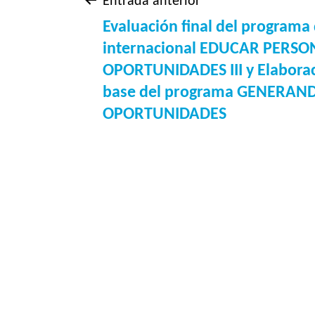
Navegación
Entrada anterior
Evaluación final del programa
de
internacional EDUCAR PERS
OPORTUNIDADES III y Elaboraci
entradas
base del programa GENERAN
OPORTUNIDADES