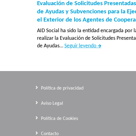
Evaluación de Solicitudes Presentadas
comunid
de Ayudas y Subvenciones para la Eje
de
el Exterior de los Agentes de Coopera
acogida
de
AID Social ha sido la entidad encargada por l
cantones
realizar la Evaluación de Solicitudes Presen
fronteriz
Evaluación
de Ayudas…
Seguir leyendo
del
de
norte”
Solicitudes
Presentadas
a
la
Política de privacidad
Convocatoria
2026
Aviso Legal
de
Ayudas
Política de Cookies
y
Subvenciones
Contacto